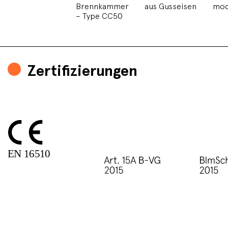
Brennkammer
aus Gusseisen
mo
– Type CC50
Zertifizierungen