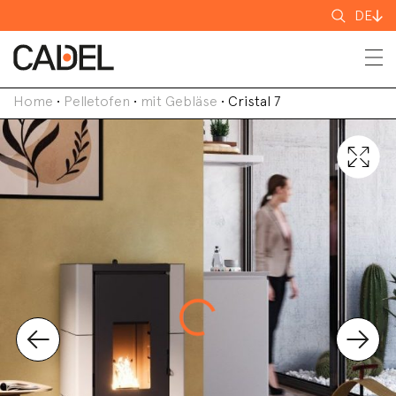
Suchen
DE
nach
Home
•
Pelletofen
•
mit Gebläse
•
Cristal 7