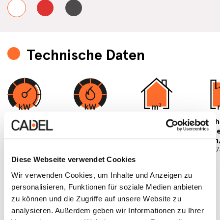
Technische Daten
Nennleistung
Gesamtwärme-
Raumheizver-
Beh
7 kW
leistung
mögen
Obe
7,9 kW
min/max
min
3
83/200 m
31/
Diese Webseite verwendet Cookies
Wir verwenden Cookies, um Inhalte und Anzeigen zu
personalisieren, Funktionen für soziale Medien anbieten
zu können und die Zugriffe auf unsere Website zu
analysieren. Außerdem geben wir Informationen zu Ihrer