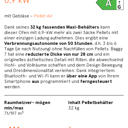
mit Gebläse –
Pellet Air
Dank seines
32 kg fassenden Maxi-Behälters
kann
dieser Ofen mit 6,9-kW mehr als zwei Säcke Pellets mit
einer einzigen Ladung aufnehmen. Dies ergibt eine
Verbrennungsautonomie von 50 Stunden
, d.h. 3 bis 6
Tage (je nach Nutzung) ohne Nachfüllen von Pellets. Baggy
7 hat eine
reduzierte Dicke von nur 28 cm
und ein
originelles ästhetisches Detail mit Rillen, die abwechselnd
Hohl- und Vollräume schaffen und dem Design Bewegung
und Dreidimensionalität verleihen. Dank integriertem
Bluetooth- und Wi-Fi kann er
über eine App
von Ihrem
Smartphone
aus
programmiert und
ferngesteuert
werden.
Raumheizver- mögen
Inhalt Pelletbehälter
min/max
32 kg
3
71/197 m