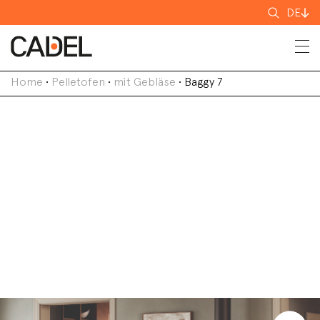
Suchen
DE
nach
Home
•
Pelletofen
•
mit Gebläse
•
Baggy 7