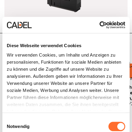
Technische Daten
Diese Webseite verwendet Cookies
Wir verwenden Cookies, um Inhalte und Anzeigen zu
personalisieren, Funktionen für soziale Medien anbieten
zu können und die Zugriffe auf unsere Website zu
analysieren. Außerdem geben wir Informationen zu Ihrer
Verwendung unserer Website an unsere Partner für
Nennleistung
Gesamtwärme-
Raumheizver-
Beh
soziale Medien, Werbung und Analysen weiter. Unsere
6,9 kW
leistung
mögen
Obe
Partner führen diese Informationen möglicherweise mit
7,8 kW
min/max
min
3
71/197 m
26/
weiteren Daten zusammen, die Sie ihnen bereitgestellt
haben oder die sie im Rahmen Ihrer Nutzung der Dienste
gesammelt haben.
Einwilligungsauswahl
Notwendig