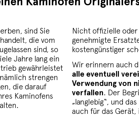
inen Kaminofen Originalers
erben, sind Sie
Nicht offizielle ode
 handelt, die vom
genehmigte Ersatzte
ugelassen sind, so
kostengünstiger sche
ele Jahre lang ein
Wir erinnern auch 
trieb gewährleistet
alle eventuell ver
n nämlich strengen
Verwendung von nic
en, die darauf
verfallen
. Der Begri
Ihres Kaminofens
„langlebig“, und das 
halten.
auch für das Gerät, 