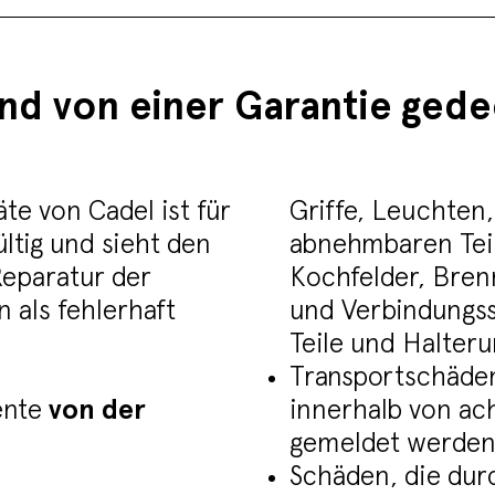
ind von einer Garantie gede
te von Cadel ist für
Griffe, Leuchten,
tig und sieht den
abnehmbaren Tei
Reparatur der
Kochfelder, Bren
 als fehlerhaft
und Verbindungss
Teile und Halter
Transportschäden
ente
von der
innerhalb von ac
gemeldet werden
Schäden, die dur