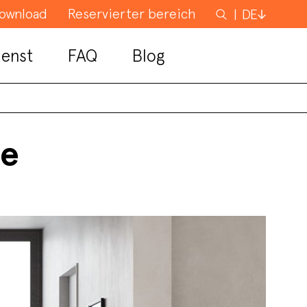
ownload
Reservierter bereich
Suchen
DE
nach
enst
FAQ
Blog
le