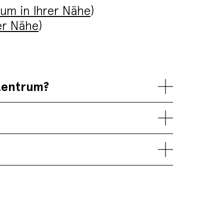
rum in Ihrer Nähe
)
rer Nähe
)
tzentrum?