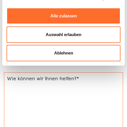
Verkauf von Holz und Pellets
Alle zulassen
Bei diesem Händler können Sie auch den
Brennstoff finden. Er verkauft Holz oder Pellets von
bester Qualität zu interessanten Preisen, eventuell
Auswahl erlauben
auch mit Lieferung ins Haus.
Ablehnen
Kontakt