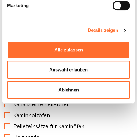
Marketing
Details zeigen
Alle zulassen
Auswahl erlauben
An welchen Produkten sind Sie interessiert?
*
Belüftete Pelletöfen
Ablehnen
Wasserführende Pelletöfen
Kanalisierte Pelletöfen
Kaminholzöfen
Pelleteinsätze für Kaminöfen