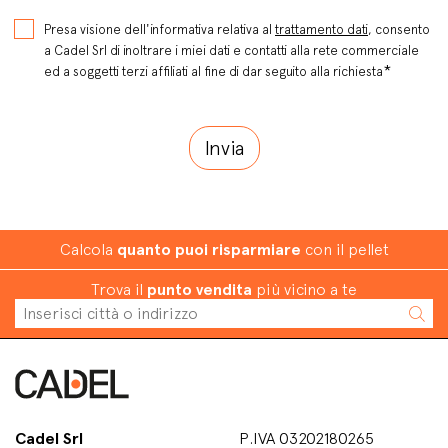
Presa visione dell'informativa relativa al
trattamento dati
, consento
a Cadel Srl di inoltrare i miei dati e contatti alla rete commerciale
*
ed a soggetti terzi affiliati al fine di dar seguito alla richiesta
Calcola
quanto puoi risparmiare
con il pellet
Trova il
punto vendita
più vicino a te
Cadel Srl
P.IVA 03202180265