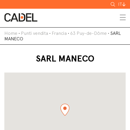
Cerca
IT
Home
•
Punti vendita
•
Francia
•
63 Puy-de-Dôme
•
SARL
MANECO
SARL MANECO