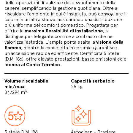
delle operazioni di pulizia e dello svuotamento della
cenere, semplificando la gestione quotidiana. Oltre a
riscaldare l’ambiente in cui è installata, può convogliare il
calore in un’altra stanza, assicurando una distribuzione
più uniforme del comfort domestico. Progettata per
offrire la
massima flessibilità di installazione
, si
distingue per l’elegante cornice a contrasto che ne
valorizza l’estetica. L’ampia porta esalta la
visione della
fiamma
, mentre la candeletta in ceramica garantisce
un’accensione rapida ed efficiente. Certificata 5 Stelle
(D.M. 186), offre elevate prestazioni, basse emissioni ed è
idonea al Conto Termico
.
Volume riscaldabile
Capacità serbatoio
min/max
25 kg
3
84/294 m
5 stelle D.M. 186
Autoclean – Braciere