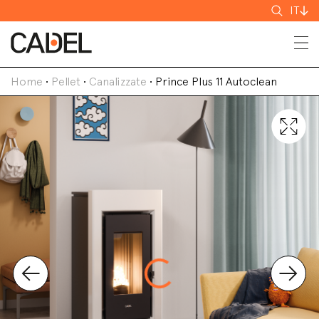
Cerca
IT
Home
•
Pellet
•
Canalizzate
•
Prince Plus 11 Autoclean