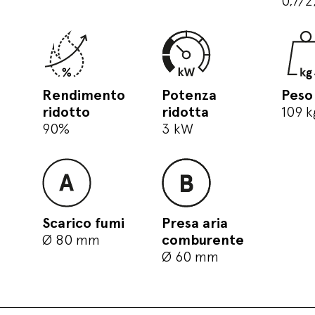
0,7/2
Rendimento
Potenza
Peso
ridotto
ridotta
109 k
90%
3 kW
Scarico fumi
Presa aria
Ø 80 mm
comburente
Ø 60 mm