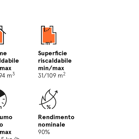
me
Superficie
ldabile
riscaldabile
/max
min/max
3
2
94 m
31/109 m
sumo
Rendimento
io
nominale
/max
90%