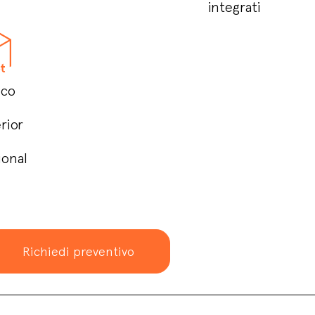
integrati
ico
rior
ional
Richiedi preventivo