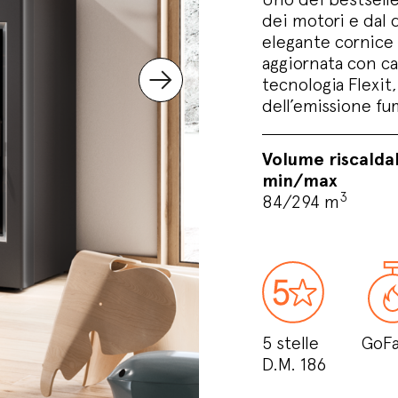
dei motori e dal 
elegante cornice 
aggiornata con ca
tecnologia Flexit
dell’emissione fu
Volume riscalda
min/max
3
84/294 m
5 stelle
GoFa
D.M. 186