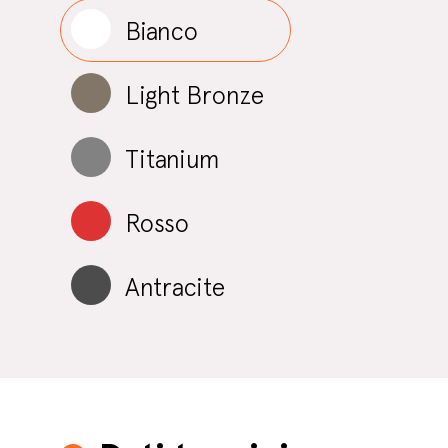
Bianco
Light Bronze
Titanium
Rosso
Antracite