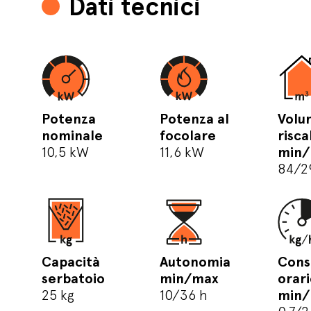
Dati tecnici
Potenza
Potenza al
Volu
nominale
focolare
risca
10,5 kW
11,6 kW
min
84/2
Capacità
Autonomia
Con
serbatoio
min/max
orar
25 kg
10/36 h
min