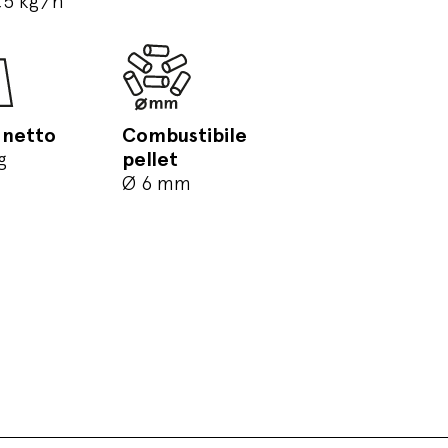
,5 kg/h
 netto
Combustibile
g
pellet
Ø 6 mm