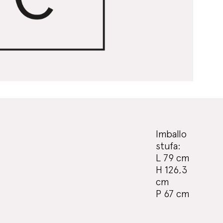
Imballo
stufa:
L 79 cm
H 126,3
cm
P 67 cm