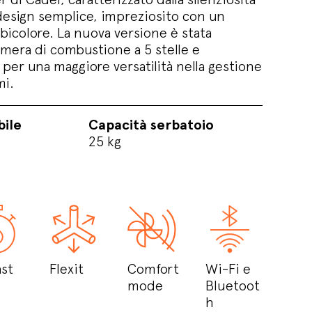
design semplice, impreziosito con un
bicolore. La nuova versione è stata
mera di combustione a 5 stelle e
, per una maggiore versatilità nella gestione
mi.
bile
Capacità serbatoio
25 kg
st
Flexit
Comfort
Wi-Fi e
mode
Bluetoot
h