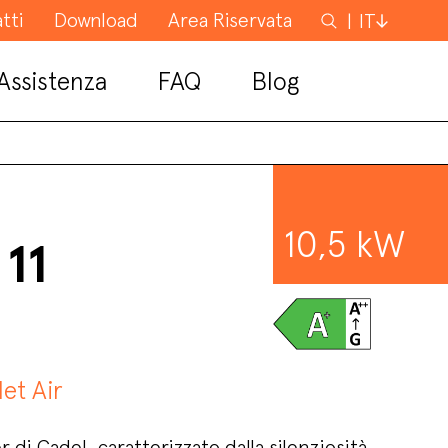
tti
Download
Area Riservata
Cerca
IT
Assistenza
FAQ
Blog
10,5 kW
 11
let Air
 di Cadel, caratterizzato dalla silenziosità