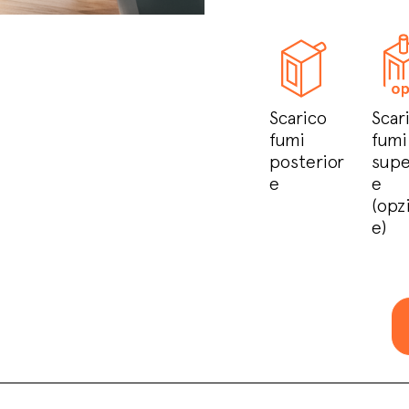
Scarico
Scar
fumi
fumi
posterior
supe
e
e
(opz
e)