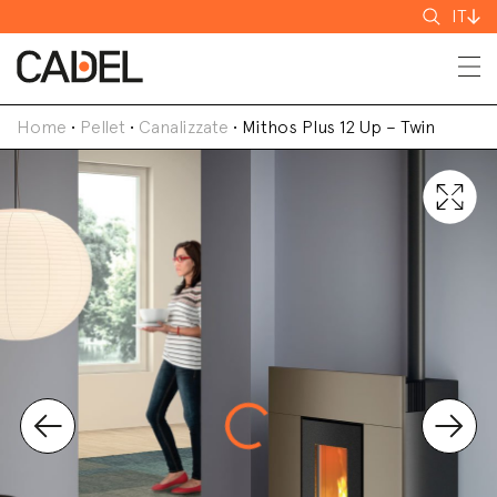
Cerca
IT
Home
•
Pellet
•
Canalizzate
•
Mithos Plus 12 Up – Twin