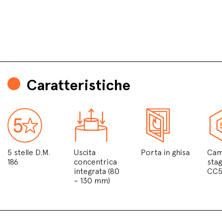
Caratteristiche
5 stelle D.M.
Uscita
Porta in ghisa
Cam
186
concentrica
sta
integrata (80
CC
– 130 mm)