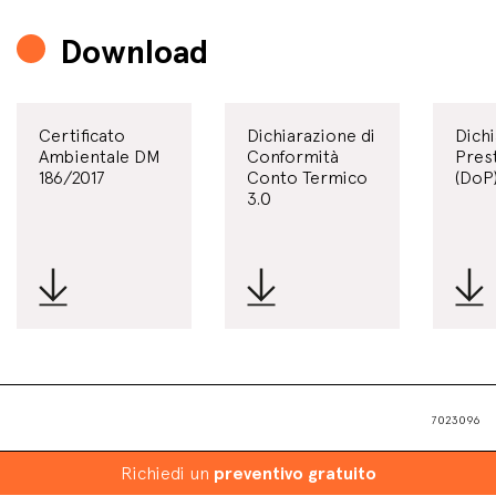
Download
Certificato
Dichiarazione di
Dichi
Ambientale DM
Conformità
Pres
186/2017
Conto Termico
(DoP
3.0
7023096
Richiedi un
preventivo gratuito