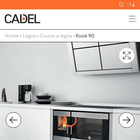
Cerca
IT
Home
•
Legna
•
Cucine a legna
•
Kook 90