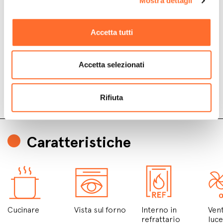
Mostra dettagli
Accetta tutti
Accetta selezionati
Rifiuta
Caratteristiche
Cucinare
Vista sul forno
Interno in
Vent
refrattario
luc