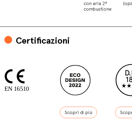
con aria 2ª
(opz
combustione
Certificazioni
Scopri di più
Scopr