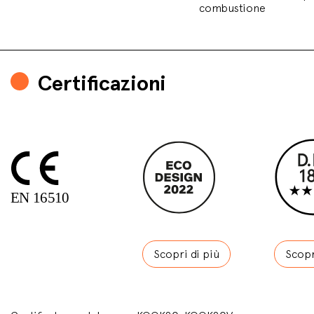
combustione
Certificazioni
Scopri di più
Scopr