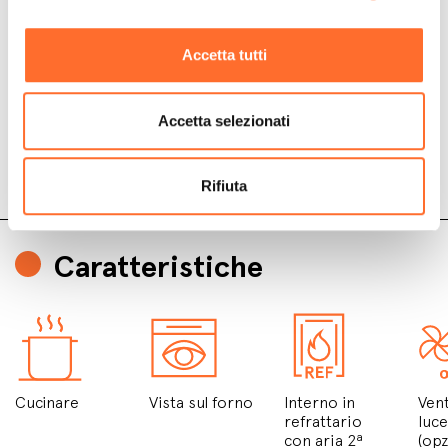
Accetta tutti
Accetta selezionati
Rifiuta
Caratteristiche
Cucinare
Vista sul forno
Interno in
Vent
refrattario
luc
con aria 2ª
(opz