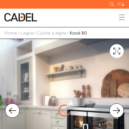
Cerca
IT
Home
•
Legna
•
Cucine a legna
•
Kook 80