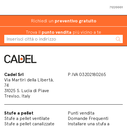
71220001
Richiedi un
preventivo gratuito
Trova il
punto vendita
più vicino a te
Cadel Srl
P.IVA 03202180265
Via Martiri della Libertà,
74
31025 S. Lucia di Piave
Treviso, Italy
Stufe a pellet
Punti vendita
Stufe a pellet ventilate
Domande Frequenti
Stufe a pellet canalizzate
Installare una stufa a