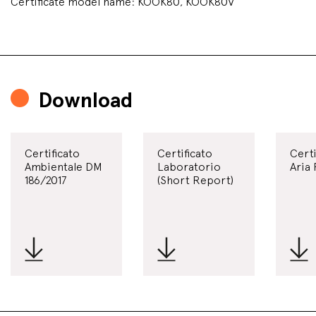
Certificate model name: KOOK80, KOOK80V
Download
Certificato
Certificato
Certi
Ambientale DM
Laboratorio
Aria 
186/2017
(Short Report)