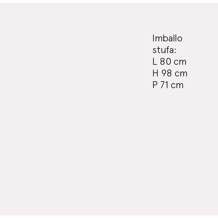
Imballo
stufa:
L 80 cm
H 98 cm
P 71 cm