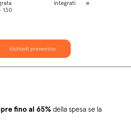
grata
integrati
e
– 130
Richiedi preventivo
pre fino al 65%
della spesa se la