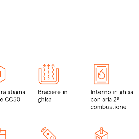
ra stagna
Braciere in
Interno in ghisa
pe CC50
ghisa
con aria 2ª
combustione