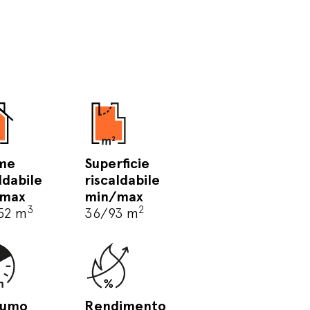
me
Superficie
ldabile
riscaldabile
/max
min/max
3
2
52 m
36/93 m
sumo
Rendimento