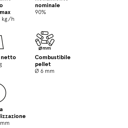
io
nominale
/max
90%
2 kg/h
 netto
Combustibile
g
pellet
Ø 6 mm
ta
lizzazione
 mm