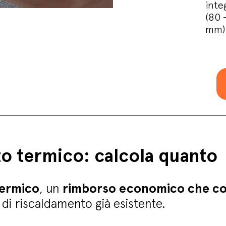
inte
(80 
mm)
to termico: calcola quanto
ermico
, un
rimborso economico che co
di riscaldamento già esistente.