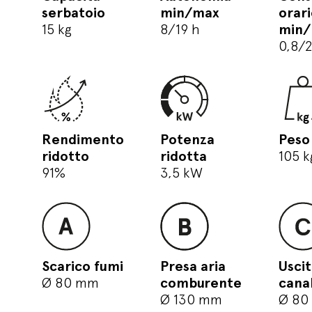
serbatoio
min/max
orar
15 kg
8/19 h
min
0,8/
Rendimento
Potenza
Peso
ridotto
ridotta
105 k
91%
3,5 kW
Scarico fumi
Presa aria
Usci
Ø 80 mm
comburente
cana
Ø 130 mm
Ø 80