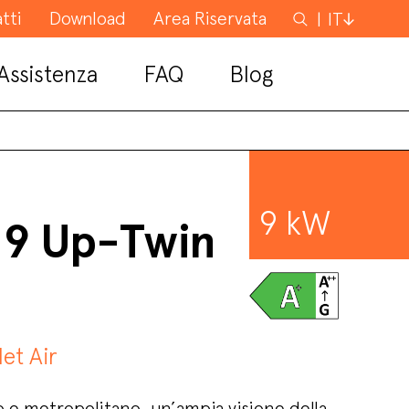
tti
Download
Area Riservata
Cerca
IT
Assistenza
FAQ
Blog
9 kW
 9 Up-Twin
let Air
to e metropolitano, un’ampia visione della