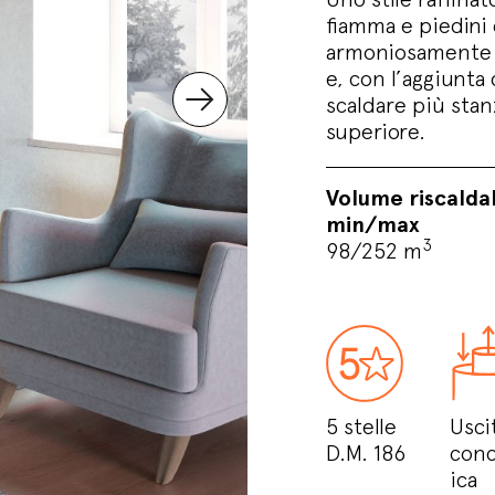
fiamma e piedini 
armoniosamente s
e, con l’aggiunta 
scaldare più stan
superiore.
Volume riscalda
min/max
3
98/252 m
5 stelle
Usci
D.M. 186
conc
ica