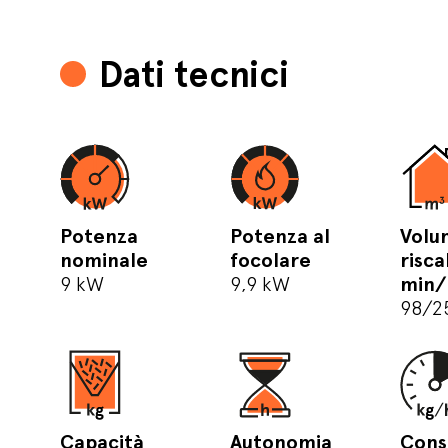
Dati tecnici
Potenza
Potenza al
Volu
nominale
focolare
risca
9 kW
9,9 kW
min
98/2
Capacità
Autonomia
Con