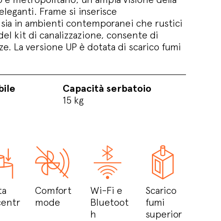
eleganti. Frame si inserisce
ia in ambienti contemporanei che rustici
del kit di canalizzazione, consente di
ze. La versione UP è dotata di scarico fumi
bile
Capacità serbatoio
15 kg
ta
Comfort
Wi-Fi e
Scarico
entr
mode
Bluetoot
fumi
h
superior