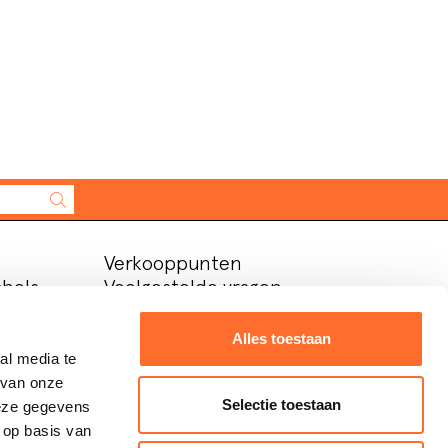
Verkooppunten
chels
Veelgestelde vragen
chels
Bijstand
Bureau
Alles toestaan
Contacten
al media te
Download area
 van onze
Bureau
Selectie toestaan
deze gegevens
Contatti
 op basis van