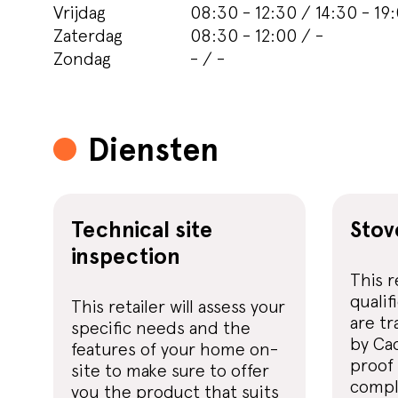
Vrijdag
08:30 - 12:30 / 14:30 - 19
Zaterdag
08:30 - 12:00 / -
Zondag
- / -
Diensten
Technical site
Stov
inspection
This r
qualif
This retailer will assess your
are tr
specific needs and the
by Cad
features of your home on-
proof 
site to make sure to offer
compl
you the product that suits