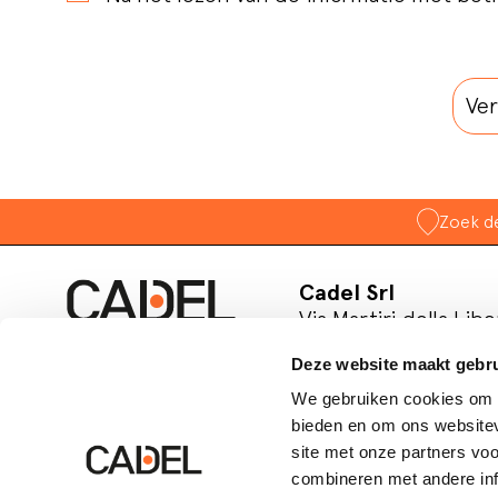
Zoek de
Cadel Srl
Via Martiri della Libe
31025 S. Lucia di Pia
Deze website maakt gebru
Treviso, Italy
P.IVA 03202180265
We gebruiken cookies om c
bieden en om ons websitev
Volg ons op social
site met onze partners vo
combineren met andere inf