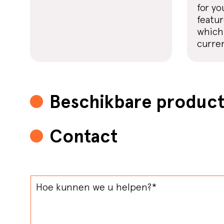
for yo
featu
which
curren
Beschikbare produc
Contact