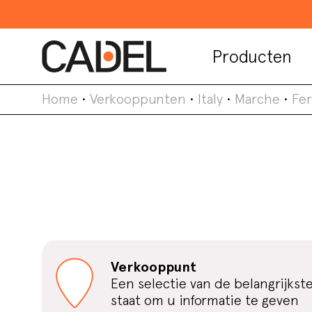
Producten
Home
•
Verkooppunten
•
Italy
•
Marche
•
Fe
Verkooppunt
Een selectie van de belangrijkst
staat om u informatie te geven