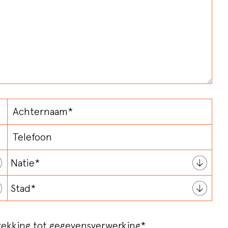
rekking tot
gegevensverwerking
*