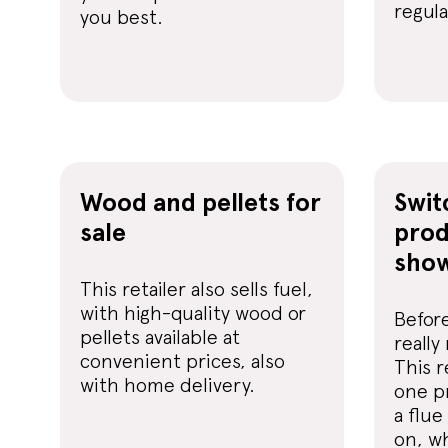
regula
you best.
Wood and pellets for
Swi
sale
prod
sho
This retailer also sells fuel,
with high-quality wood or
Before
pellets available at
really
convenient prices, also
This r
with home delivery.
one p
a flue
on, wh