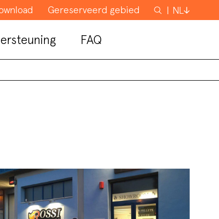
ownload
Gereserveerd gebied
Zoeken
NL
ersteuning
FAQ
C