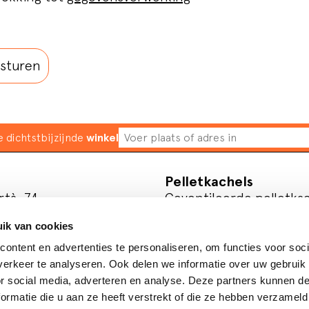
 dichtstbijzijnde
winkel
Pelletkachels
rtà, 74
Geventileerde pelletka
ve
Gekanaliseerd pelletka
ik van cookies
Hydro-pelletkachels
Inbouw pelletkachel
ontent en advertenties te personaliseren, om functies voor soci
erkeer te analyseren. Ook delen we informatie over uw gebruik
e media
Hout
or social media, adverteren en analyse. Deze partners kunnen 
Houtkachels
ormatie die u aan ze heeft verstrekt of die ze hebben verzameld