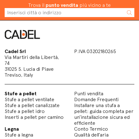
Trova il
punto vendita
più vicino a te
Cadel Srl
P.IVA 03202180265
Via Martiri della Libertà,
74
31025 S. Lucia di Piave
Treviso, Italy
Stufe a pellet
Punti vendita
Stufe a pellet ventilate
Domande Frequenti
Stufe a pellet canalizzate
Installare una stufa a
Stufe a pellet idro
pellet: guida completa per
Inserti a pellet per camino
un’installazione sicura ed
efficiente
Legna
Conto Termico
Stufe a legna
Qualità dell’aria