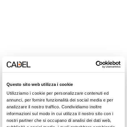
Pulire il vetro della stufa a
pellet con il bicarbonato di
sodio
Questo sito web utilizza i cookie
Utilizziamo i cookie per personalizzare contenuti ed
annunci, per fornire funzionalità dei social media e per
Per una pulizia più intensa, si può utilizzare il
analizzare il nostro traffico. Condividiamo inoltre
bicarbonato, un additivo alimentare a composto di sale di
informazioni sul modo in cui utilizza il nostro sito con i
sodio dell’acido carbonico. Comunemente presente in
nostri partner che si occupano di analisi dei dati web,
tutte le case, viene utilizzato per disinfettare frutta e
verdura, come rimedio farmaceutico per diversi disturbi,