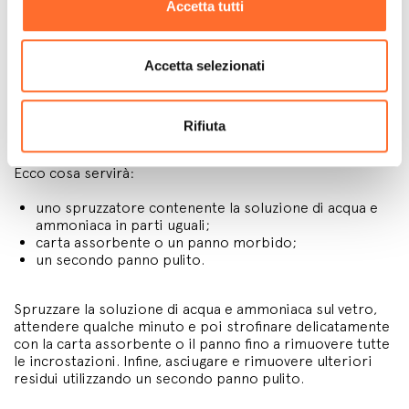
pellet con l’ammoniaca
Accetta tutti
Accetta selezionati
L’ammoniaca è uno dei solventi domestici più utilizzati.
Diluita con l’acqua in parti uguali si rivela un ottimo
detergente per il vetro della stufa a pellet, efficace anche
Rifiuta
sulle incrostazioni ma senza risultare troppo aggressivo.
Ecco cosa servirà:
uno spruzzatore contenente la soluzione di acqua e
ammoniaca in parti uguali;
carta assorbente o un panno morbido;
un secondo panno pulito.
Spruzzare la soluzione di acqua e ammoniaca sul vetro,
attendere qualche minuto e poi strofinare delicatamente
con la carta assorbente o il panno fino a rimuovere tutte
le incrostazioni. Infine, asciugare e rimuovere ulteriori
residui utilizzando un secondo panno pulito.