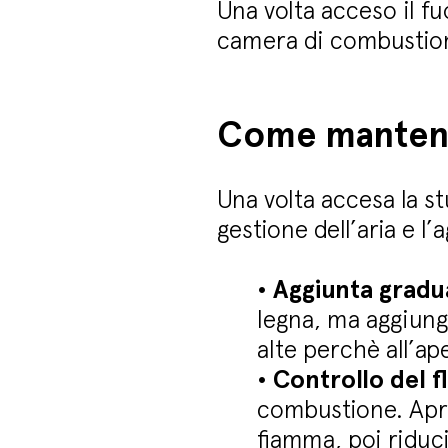
Una volta acceso il fu
camera di combustion
Come mantene
Una volta accesa la s
gestione dell’aria e l
•
Aggiunta gradua
legna, ma aggiung
alte perchè all’ap
•
Controllo del f
combustione. Apri 
fiamma, poi riduci