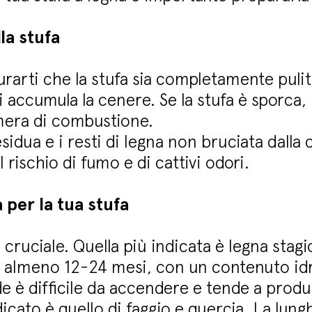
lla stufa
urarti che la stufa sia completamente pulit
i accumula la cenere. Se la stufa è sporca, 
mera di combustione.
esidua e i resti di legna non bruciata dall
l rischio di fumo e di cattivi odori.
a per la tua stufa
è cruciale. Quella più indicata è legna stag
r almeno 12-24 mesi, con un contenuto idr
e è difficile da accendere e tende a pro
ndicato è quello di faggio e quercia. La lung