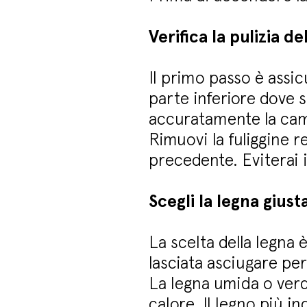
Verifica la pulizia de
Il primo passo è assic
parte inferiore dove s
accuratamente la ca
Rimuovi la fuliggine r
precedente. Eviterai i
Scegli la legna giust
La scelta della legna 
lasciata asciugare pe
La legna umida o verd
calore. Il legno più i