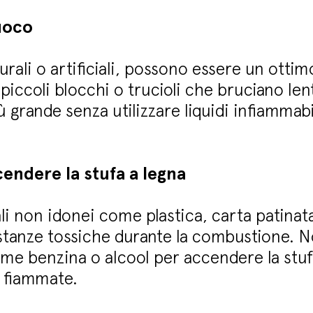
fuoco
rali o artificiali, possono essere un ottim
i piccoli blocchi o trucioli che bruciano l
ù grande senza utilizzare liquidi infiammab
endere la stufa a legna
li non idonei come plastica, carta patinata
stanze tossiche durante la combustione. N
come benzina o alcool per accendere la st
 fiammate.