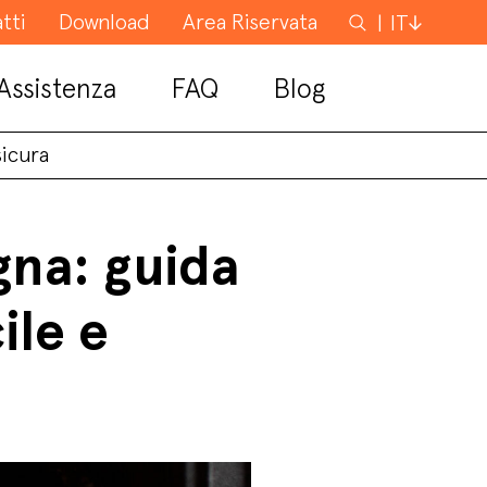
tti
Download
Area Riservata
Cerca
IT
Assistenza
FAQ
Blog
sicura
gna: guida
ile e