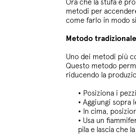
Ora che la stufa è pr
metodi per accendere l
come farlo in modo si
Metodo tradizionale 
Uno dei metodi più con
Questo metodo permet
riducendo la produzi
•
Posiziona i pezzi
•
Aggiungi sopra l
•
In cima, posizio
•
Usa un fiammifer
pila e lascia che l