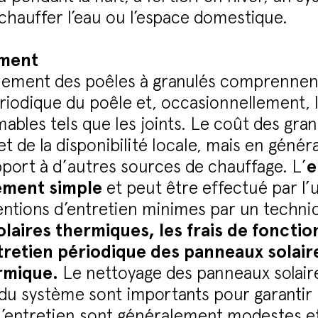
chauffer l’eau ou l’espace domestique.
ement
nnement des poêles à granulés comprennent
périodique du poêle et, occasionnellement
es tels que les joints. Le coût des gran
et de la disponibilité locale, mais en généra
pport à d’autres sources de chauffage. L’
e
vement simple
et peut être effectué par l’u
entions d’entretien minimes par un technic
olaires thermiques, les frais de foncti
tretien périodique des panneaux solair
rmique.
Le nettoyage des panneaux solaires
u système sont importants pour garantir u
d’entretien sont généralement modestes e