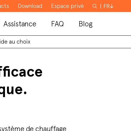
acts
Download
Espace privé
Rechercher
FR
Assistance
FAQ
Blog
ide au choix
fficace
ique.
système de chauffage