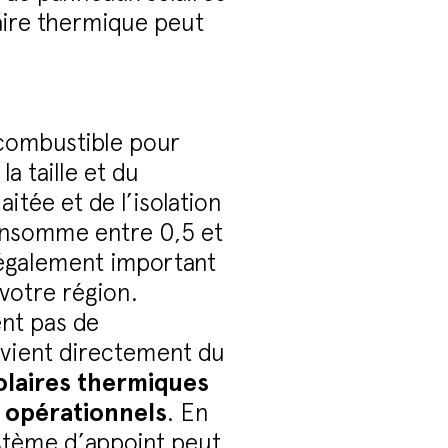
laire thermique peut
 combustible pour
a taille et du
tée et de l’isolation
onsomme entre 0,5 et
 également important
 votre région.
ent pas de
ovient directement du
olaires thermiques
 opérationnels
. En
système d’appoint peut