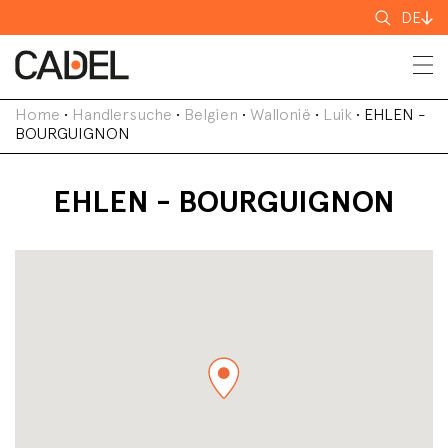
Suchen
DE
nach
Home
•
Handlersuche
•
Belgien
•
Wallonië
•
Luik
•
EHLEN -
BOURGUIGNON
EHLEN - BOURGUIGNON