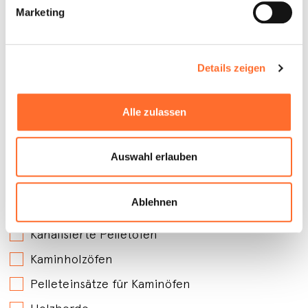
Marketing
Details zeigen
Alle zulassen
Auswahl erlauben
An welchen Produkten sind Sie interessiert?
*
Belüftete Pelletöfen
Ablehnen
Wasserführende Pelletöfen
Kanalisierte Pelletöfen
Kaminholzöfen
Pelleteinsätze für Kaminöfen