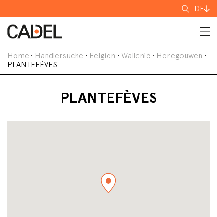
Suchen
DE
nach
Home
•
Handlersuche
•
Belgien
•
Wallonië
•
Henegouwen
•
PLANTEFÈVES
PLANTEFÈVES