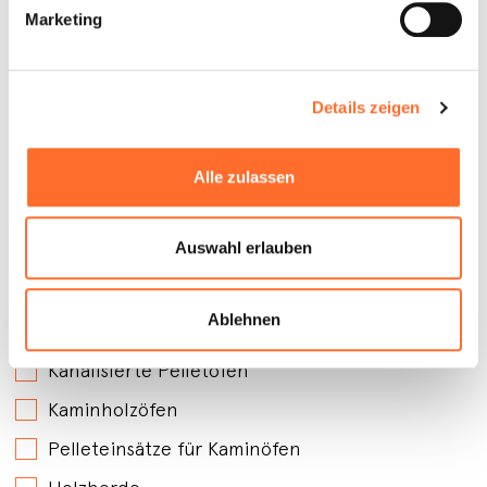
Marketing
Details zeigen
Alle zulassen
Auswahl erlauben
An welchen Produkten sind Sie interessiert?
*
Belüftete Pelletöfen
Ablehnen
Wasserführende Pelletöfen
Kanalisierte Pelletöfen
Kaminholzöfen
Pelleteinsätze für Kaminöfen