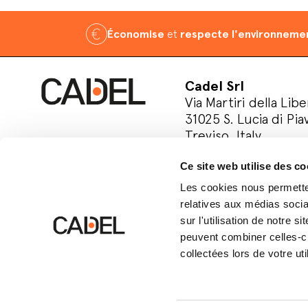
Économise
et
respecte l'environneme
Cadel Srl
Via Martiri della Libe
31025 S. Lucia di Pia
Treviso, Italy
P.IVA 03202180265
Ce site web utilise des co
Suivez-nous sur le
Les cookies nous permetten
relatives aux médias socia
sur l'utilisation de notre 
peuvent combiner celles-ci
collectées lors de votre uti