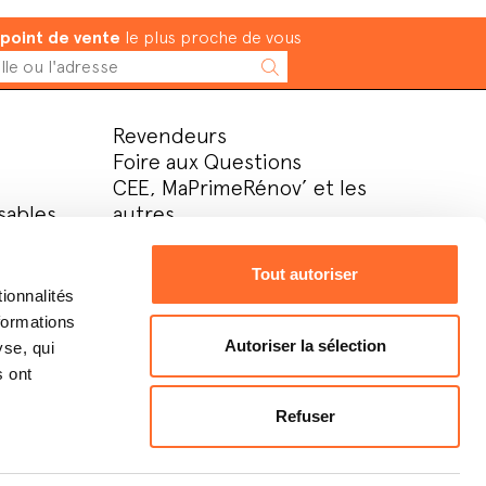
point de vente
le plus proche de vous
Revendeurs
Foire aux Questions
CEE, MaPrimeRénov’ et les
sables
autres
Assistance
Entreprise
Tout autoriser
Contacts
ionnalités
Download area
formations
Contatti
Autoriser la sélection
yse, qui
Lavora con noi
s ont
Espace privé
Refuser
it