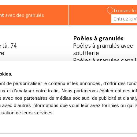
Trouvez le
nt
avec des granulés
Poêles à granulés
rtà, 74
Poêles à granulés avec
ve
soufflerie
Poêles à granules canali
Poêles à granules hydro
okies.
Inserts à granulés
s médias sociaux
t de personnaliser le contenu et les annonces, d'offrir des fonct
Bois
ux et d'analyser notre trafic. Nous partageons également des in
Poêles à bois
site avec nos partenaires de médias sociaux, de publicité et d'anal
Cuisinières à bois
 avec d'autres informations que vous leur avez fournies ou qu'il
lisation de leurs services.
Enregistrez votre produ