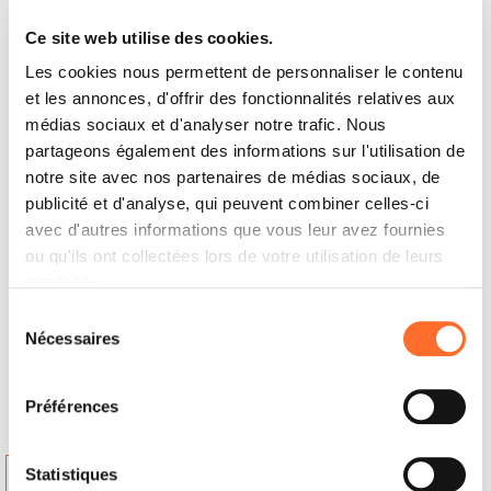
per darti assistenza in ogni fase dell'acquisto,
fino all'installazione.
Ce site web utilise des cookies.
Les cookies nous permettent de personnaliser le contenu
et les annonces, d'offrir des fonctionnalités relatives aux
Cadel revendeur autorisée
Offre un'accurata selezione dei prodotti Cadel
médias sociaux et d'analyser notre trafic. Nous
e supporto qualificato nella scelta della
partageons également des informations sur l'utilisation de
soluzione più adatta alle tue esigenze.
notre site avec nos partenaires de médias sociaux, de
publicité et d'analyse, qui peuvent combiner celles-ci
Punto Vendita
avec d'autres informations que vous leur avez fournies
Una selezione dei principali prodotti Cadel e
ou qu'ils ont collectées lors de votre utilisation de leurs
personale pronto a darti informazioni.
services.
Sélection
Nécessaires
du
consentement
Points de vente
Préférences
NORVEGU KAMINI
Statistiques