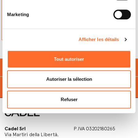
LEJUPES IELA 2
1076, RIGA
Lettonie
Marketing
Contactez
Afficher les détails
Tout autoriser
Économise
et
respecte l'environnement
avec des
granulés
Autoriser la sélection
Trouvez le
point de vente
le plus proche de vous
Refuser
Cadel Srl
P.IVA 03202180265
Via Martiri della Libertà,