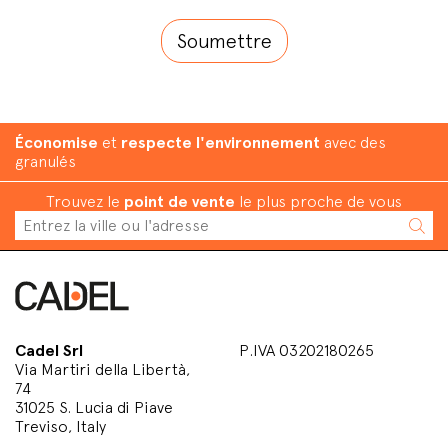
Économise
et
respecte l'environnement
avec des
granulés
Trouvez le
point de vente
le plus proche de vous
Cadel Srl
P.IVA 03202180265
Via Martiri della Libertà,
74
31025 S. Lucia di Piave
Treviso, Italy