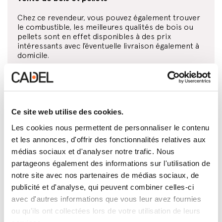
Chez ce revendeur, vous pouvez également trouver
le combustible, les meilleures qualités de bois ou
pellets sont en effet disponibles à des prix
intéressants avec l’éventuelle livraison également à
domicile.
Produits allumés dans la salle d'exposition
Ce site web utilise des cookies.
Voir un poêle allumé avant l’achat est fondamental.
Les cookies nous permettent de personnaliser le contenu
Ce revendeur présente au moins un produit relié à
et les annonces, d'offrir des fonctionnalités relatives aux
un conduit de fumée et qui peut être allumé afin
médias sociaux et d'analyser notre trafic. Nous
d’évaluer au mieux toutes ses caractéristiques.
Vérifiez ci-dessous quels sont les produits en
partageons également des informations sur l'utilisation de
marche.
notre site avec nos partenaires de médias sociaux, de
publicité et d'analyse, qui peuvent combiner celles-ci
avec d'autres informations que vous leur avez fournies
Nouvelles
ou qu'ils ont collectées lors de votre utilisation de leurs