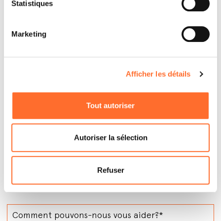
Statistiques
pellets sont en effet disponibles à des prix
intéressants avec l’éventuelle livraison également à
domicile.
Marketing
Afficher les détails
Produits allumés dans la salle d'exposition
Voir un poêle allumé avant l’achat est fondamental.
Ce revendeur présente au moins un produit relié à
Tout autoriser
un conduit de fumée et qui peut être allumé afin
d’évaluer au mieux toutes ses caractéristiques.
Vérifiez ci-dessous quels sont les produits en
Autoriser la sélection
marche.
Refuser
Contactez