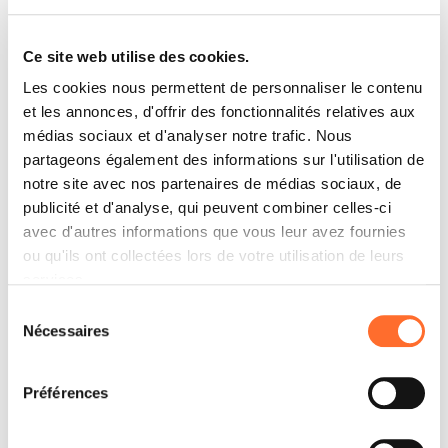
professionnel habilité, ce revendeur s’occupe de
concevoir et monter l’installation d’évacuation des
fumées la plus adaptée à votre maison et au produit
Ce site web utilise des cookies.
que vous avez choisi.
Les cookies nous permettent de personnaliser le contenu
et les annonces, d'offrir des fonctionnalités relatives aux
médias sociaux et d'analyser notre trafic. Nous
partageons également des informations sur l'utilisation de
Entretien annuel
notre site avec nos partenaires de médias sociaux, de
publicité et d'analyse, qui peuvent combiner celles-ci
Ce revendeur vous offre un service de nettoyage,
entretien et contrôle du poêle ou du foyer fermé. Il
avec d'autres informations que vous leur avez fournies
s’agit d’une vérification qui doit être effectuée en
ou qu'ils ont collectées lors de votre utilisation de leurs
vertu de la loi une fois par an (découvrez plus sur
services.
l’entretien annuel).
Sélection
Nécessaires
du
consentement
Vente de bois et pellets
Préférences
Chez ce revendeur, vous pouvez également trouver
le combustible, les meilleures qualités de bois ou