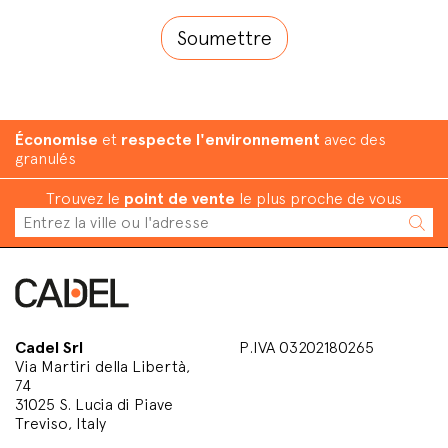
Économise
et
respecte l'environnement
avec des
granulés
Trouvez le
point de vente
le plus proche de vous
Cadel Srl
P.IVA 03202180265
Via Martiri della Libertà,
74
31025 S. Lucia di Piave
Treviso, Italy