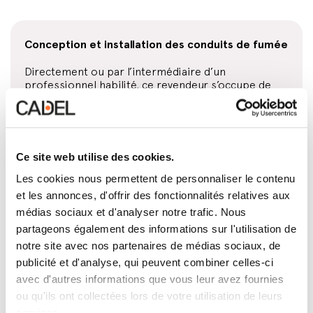
Conception et installation des conduits de fumée
Directement ou par l’intermédiaire d’un
professionnel habilité, ce revendeur s’occupe de
concevoir et monter l’installation d’évacuation des
fumées la plus adaptée à votre maison et au produit
que vous avez choisi.
Ce site web utilise des cookies.
Les cookies nous permettent de personnaliser le contenu
Entretien annuel
et les annonces, d'offrir des fonctionnalités relatives aux
médias sociaux et d'analyser notre trafic. Nous
Ce revendeur vous offre un service de nettoyage,
partageons également des informations sur l'utilisation de
entretien et contrôle du poêle ou du foyer fermé. Il
notre site avec nos partenaires de médias sociaux, de
s’agit d’une vérification qui doit être effectuée en
vertu de la loi une fois par an (découvrez plus sur
publicité et d'analyse, qui peuvent combiner celles-ci
l’entretien annuel).
avec d'autres informations que vous leur avez fournies
ou qu'ils ont collectées lors de votre utilisation de leurs
services.