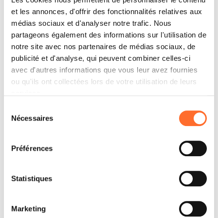
Conception et installation des conduits de fumée
et les annonces, d'offrir des fonctionnalités relatives aux
médias sociaux et d'analyser notre trafic. Nous
Directement ou par l’intermédiaire d’un
partageons également des informations sur l'utilisation de
professionnel habilité, ce revendeur s’occupe de
concevoir et monter l’installation d’évacuation des
notre site avec nos partenaires de médias sociaux, de
fumées la plus adaptée à votre maison et au produit
publicité et d'analyse, qui peuvent combiner celles-ci
que vous avez choisi.
avec d'autres informations que vous leur avez fournies
ou qu'ils ont collectées lors de votre utilisation de leurs
services.
Sélection
Entretien annuel
Nécessaires
du
Ce revendeur vous offre un service de nettoyage,
consentement
entretien et contrôle du poêle ou du foyer fermé. Il
Préférences
s’agit d’une vérification qui doit être effectuée en
vertu de la loi une fois par an (découvrez plus sur
l’entretien annuel).
Statistiques
Marketing
Vente de bois et pellets