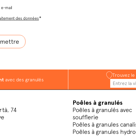
r e-mail
*
aitement des données
Trouvez le
nt
avec des granulés
Poêles à granulés
rtà, 74
Poêles à granulés avec
ve
soufflerie
Poêles à granules canali
Poêles à granules hydro