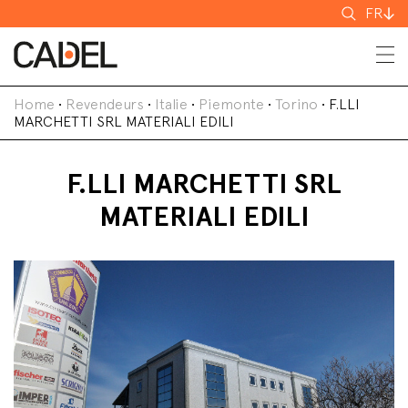
Recherch
FR
Home
•
Revendeurs
•
Italie
•
Piemonte
•
Torino
•
F.LLI
MARCHETTI SRL MATERIALI EDILI
F.LLI MARCHETTI SRL
MATERIALI EDILI