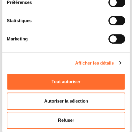
Préférences
Statistiques
Entretien annuel
Ce revendeur vous offre un service de nettoyage,
Marketing
entretien et contrôle du poêle ou du foyer fermé. Il
s’agit d’une vérification qui doit être effectuée en
vertu de la loi une fois par an (découvrez plus sur
l’entretien annuel).
Afficher les détails
Tout autoriser
Vente de bois et pellets
Chez ce revendeur, vous pouvez également trouver
Autoriser la sélection
le combustible, les meilleures qualités de bois ou
pellets sont en effet disponibles à des prix
intéressants avec l’éventuelle livraison également à
Refuser
domicile.