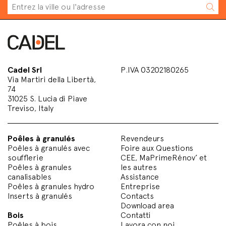
Cadel Srl
P.IVA 03202180265
Via Martiri della Libertà,
74
31025 S. Lucia di Piave
Treviso, Italy
Poêles à granulés
Revendeurs
Poêles à granulés avec
Foire aux Questions
soufflerie
CEE, MaPrimeRénov’ et
Poêles à granules
les autres
canalisables
Assistance
Poêles à granules hydro
Entreprise
Inserts à granulés
Contacts
Download area
Bois
Contatti
Poêles à bois
Lavora con noi