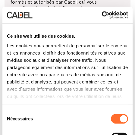
formés et autorisés par Cadel, qui vous
garantissent une installation conforme aux normes
en vigueur et dénuée d’erreur.
Ce site web utilise des cookies.
Offre de financement
Les cookies nous permettent de personnaliser le contenu
et les annonces, d'offrir des fonctionnalités relatives aux
Chez ce revendeur, vous pouvez acheter votre
médias sociaux et d'analyser notre trafic. Nous
poêle ou votre foyer fermé à crédit. Consultez
toutes les conditions au point de vente.
partageons également des informations sur l'utilisation de
notre site avec nos partenaires de médias sociaux, de
publicité et d'analyse, qui peuvent combiner celles-ci
avec d'autres informations que vous leur avez fournies
Conception et installation des conduits de fumée
ou qu'ils ont collectées lors de votre utilisation de leurs
services.
Directement ou par l’intermédiaire d’un
Sélection
professionnel habilité, ce revendeur s’occupe de
Nécessaires
concevoir et monter l’installation d’évacuation des
du
fumées la plus adaptée à votre maison et au produit
consentement
que vous avez choisi.