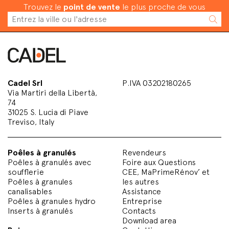
Trouvez le
point de vente
le plus proche de vous
Cadel Srl
P.IVA 03202180265
Via Martiri della Libertà,
74
31025 S. Lucia di Piave
Treviso, Italy
Poêles à granulés
Revendeurs
Poêles à granulés avec
Foire aux Questions
soufflerie
CEE, MaPrimeRénov’ et
Poêles à granules
les autres
canalisables
Assistance
Poêles à granules hydro
Entreprise
Inserts à granulés
Contacts
Download area