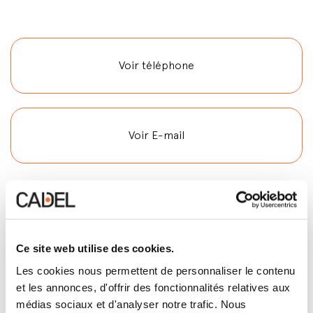
Voir téléphone
Voir E-mail
Prestations de service
Ce site web utilise des cookies.
Offre de financement
Les cookies nous permettent de personnaliser le contenu
Chez ce revendeur, vous pouvez acheter votre
et les annonces, d'offrir des fonctionnalités relatives aux
poêle ou votre foyer fermé à crédit. Consultez
médias sociaux et d'analyser notre trafic. Nous
toutes les conditions au point de vente.