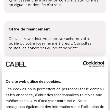
garantissent une installation conforme aux normes
en vigueur et dénuée d’erreur.
Offre de financement
Chez ce revendeur, vous pouvez acheter votre
poêle ou votre foyer fermé à crédit. Consultez
toutes les conditions au point de vente.
Conception et installation des conduits de fumée
Ce site web utilise des cookies.
Directement ou par l’intermédiaire d’un
professionnel habilité, ce revendeur s’occupe de
Les cookies nous permettent de personnaliser le contenu
concevoir et monter l’installation d’évacuation des
et les annonces, d'offrir des fonctionnalités relatives aux
fumées la plus adaptée à votre maison et au produit
que vous avez choisi.
médias sociaux et d'analyser notre trafic. Nous
partageons également des informations sur l'utilisation de