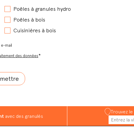
Poêles à granules hydro
Poêles à bois
Cuisinières à bois
r e-mail
*
aitement des données
Trouvez le
nt
avec des granulés