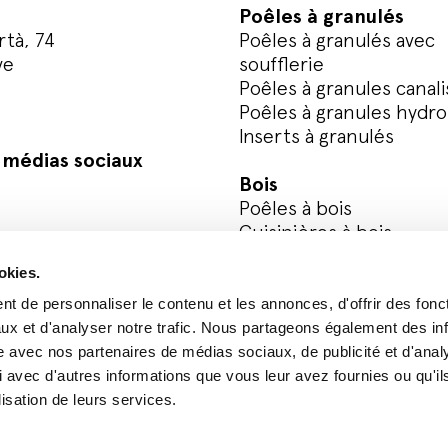
Poêles à granulés
rtà, 74
Poêles à granulés avec
ve
soufflerie
Poêles à granules canali
Poêles à granules hydro
Inserts à granulés
s médias sociaux
Bois
Poêles à bois
Cuisinières à bois
okies.
Enregistrez votre produ
t de personnaliser le contenu et les annonces, d'offrir des fonct
ux et d'analyser notre trafic. Nous partageons également des in
site avec nos partenaires de médias sociaux, de publicité et d'anal
y
Whistleblowing
 avec d'autres informations que vous leur avez fournies ou qu'il
lisation de leurs services.