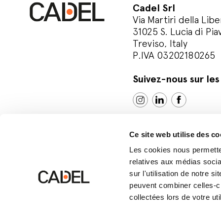
Cadel Srl
Via Martiri della Libe
31025 S. Lucia di Pia
Treviso, Italy
P.IVA 03202180265
Suivez-nous sur le
Ce site web utilise des co
Les cookies nous permetten
relatives aux médias socia
sur l'utilisation de notre 
© Cadel Srl
Privacy policy
Cookie polic
peuvent combiner celles-ci
collectées lors de votre uti