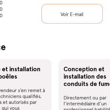
00
00
Voir E-mail
00
ce
 et installation
Conception et
poêles
installation des
conduits de fu
vendeur s’en remet à
chniciens qualifiés,
Directement ou par
 et autorisés par
l’intermédiaire d’un
 qui vous
professionnel habilité