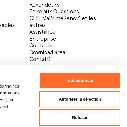
Revendeurs
Foire aux Questions
CEE, MaPrimeRénov’ et les
sables
autres
Assistance
Entreprise
Contacts
Download area
Contatti
Lavora con noi
Espace privé
it
Tout autoriser
ionnalités
formations
Autoriser la sélection
yse, qui
Design:
Metodo studio
Develop:
OKCS
s ont
Refuser