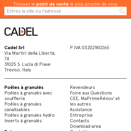
Trouvez le
point de vente
le plus proche de vous
Cadel Srl
P.IVA 03202180265
Via Martiri della Libertà,
74
31025 S. Lucia di Piave
Treviso, Italy
Poêles à granulés
Revendeurs
Poêles à granulés avec
Foire aux Questions
soufflerie
CEE, MaPrimeRénov’ et
Poêles à granules
les autres
canalisables
Assistance
Poêles à granules hydro
Entreprise
Inserts à granulés
Contacts
Download area