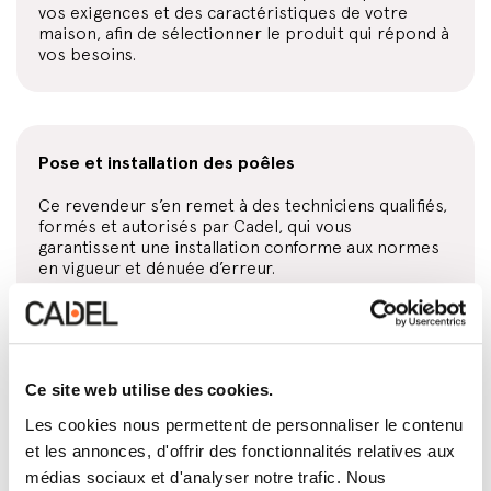
vos exigences et des caractéristiques de votre
maison, afin de sélectionner le produit qui répond à
vos besoins.
Pose et installation des poêles
Ce revendeur s’en remet à des techniciens qualifiés,
formés et autorisés par Cadel, qui vous
garantissent une installation conforme aux normes
en vigueur et dénuée d’erreur.
Conception et installation des conduits de fumée
Ce site web utilise des cookies.
Directement ou par l’intermédiaire d’un
Les cookies nous permettent de personnaliser le contenu
professionnel habilité, ce revendeur s’occupe de
et les annonces, d'offrir des fonctionnalités relatives aux
concevoir et monter l’installation d’évacuation des
médias sociaux et d'analyser notre trafic. Nous
fumées la plus adaptée à votre maison et au produit