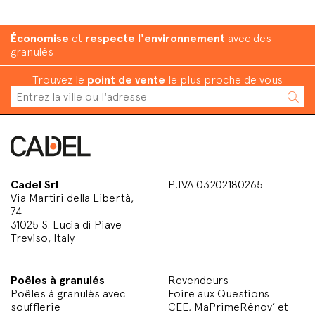
Économise
et
respecte l'environnement
avec des
granulés
Trouvez le
point de vente
le plus proche de vous
Cadel Srl
P.IVA 03202180265
Via Martiri della Libertà,
74
31025 S. Lucia di Piave
Treviso, Italy
Poêles à granulés
Revendeurs
Poêles à granulés avec
Foire aux Questions
soufflerie
CEE, MaPrimeRénov’ et