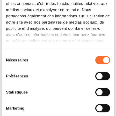
et les annonces, d'offrir des fonctionnalités relatives aux
Directement ou par l’intermédiaire d’un
médias sociaux et d'analyser notre trafic. Nous
professionnel habilité, ce revendeur s’occupe de
partageons également des informations sur l'utilisation de
concevoir et monter l’installation d’évacuation des
notre site avec nos partenaires de médias sociaux, de
fumées la plus adaptée à votre maison et au produit
publicité et d'analyse, qui peuvent combiner celles-ci
que vous avez choisi.
avec d'autres informations que vous leur avez fournies
ou qu'ils ont collectées lors de votre utilisation de leurs
services.
Entretien annuel
Sélection
Nécessaires
du
Ce revendeur vous offre un service de nettoyage,
consentement
entretien et contrôle du poêle ou du foyer fermé. Il
s’agit d’une vérification qui doit être effectuée en
Préférences
vertu de la loi une fois par an (découvrez plus sur
l’entretien annuel).
Statistiques
Marketing
Vente de bois et pellets