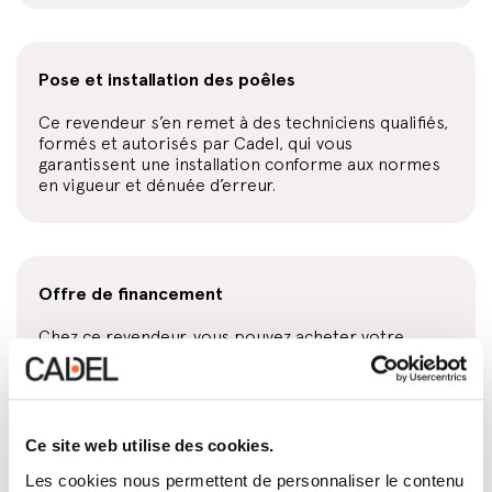
Pose et installation des poêles
Ce revendeur s’en remet à des techniciens qualifiés,
formés et autorisés par Cadel, qui vous
garantissent une installation conforme aux normes
en vigueur et dénuée d’erreur.
Offre de financement
Chez ce revendeur, vous pouvez acheter votre
poêle ou votre foyer fermé à crédit. Consultez
toutes les conditions au point de vente.
Ce site web utilise des cookies.
Les cookies nous permettent de personnaliser le contenu
Conception et installation des conduits de fumée