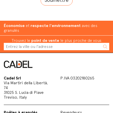
Économise
et
respecte l'environnement
avec des
granulés
Trouvez le
point de vente
le plus proche de vous
Cadel Srl
P.IVA 03202180265
Via Martiri della Libertà,
74
31025 S. Lucia di Piave
Treviso, Italy
Poêles à granulés
Revendeurs