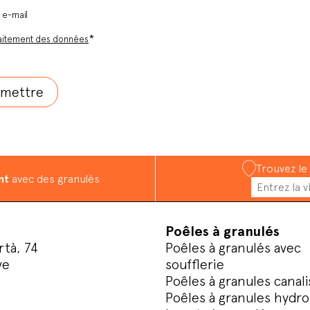
r e-mail
*
aitement des données
Trouvez le
nt
avec des granulés
Poêles à granulés
rtà, 74
Poêles à granulés avec
ve
soufflerie
Poêles à granules canali
Poêles à granules hydro