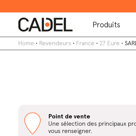
Produits
Home
•
Revendeurs
•
France
•
27 Eure
•
SAR
Point de vente
Une sélection des principaux pro
vous renseigner.