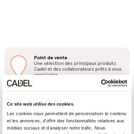
Point de vente
Une sélection des principaux produits
Cadel et des collaborateurs prêts à vous
renseigner.
EURL POELES CHEMINEES RAMONAGE NORMANDIE
10 RUE DE L'EGLISE
Ce site web utilise des cookies.
27110, CRIQUEBEUF LA CAMPAGNE
France
Les cookies nous permettent de personnaliser le contenu
et les annonces, d'offrir des fonctionnalités relatives aux
médias sociaux et d'analyser notre trafic. Nous
Contactez