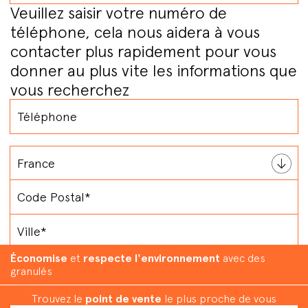
Veuillez saisir votre numéro de
téléphone, cela nous aidera à vous
contacter plus rapidement pour vous
donner au plus vite les informations que
vous recherchez
Économise
et
respecte l'environnement
avec des
Par quels produits êtes-vous intéressé ?
*
granulés
Poêles à granules avec soufflerie
Trouvez le
point de vente
le plus proche de vous