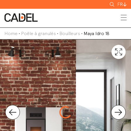
Recherch
FR
Home
•
Poêle à granulés
•
Bouilleurs
•
Maya Idro 18