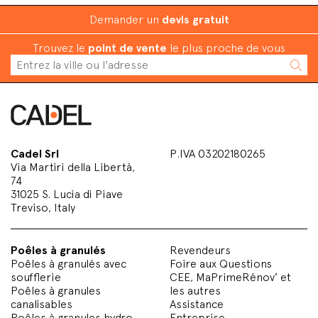
Demander un
devis gratuit
Trouvez le
point de vente
le plus proche de vous
Cadel Srl
P.IVA 03202180265
Via Martiri della Libertà,
74
31025 S. Lucia di Piave
Treviso, Italy
Poêles à granulés
Revendeurs
Poêles à granulés avec
Foire aux Questions
soufflerie
CEE, MaPrimeRénov’ et
Poêles à granules
les autres
canalisables
Assistance
Poêles à granules hydro
Entreprise