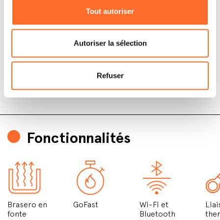
Tout autoriser
Autoriser la sélection
Refuser
Fonctionnalités
Brasero en
GoFast
Wi-Fi et
Lia
fonte
Bluetooth
the