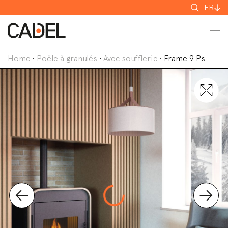
Recherch
FR
Home
•
Poêle à granulés
•
Avec soufflerie
•
Frame 9 Ps