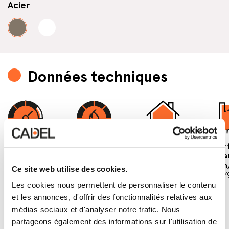
Acier
Données techniques
Puissance
Puissance
Volume à
Sur
nominale
thermique
chauffer
cha
9 kW
globale
min/max
min
Ce site web utilise des cookies.
3
9,9 kW
98/252 m
36/
Les cookies nous permettent de personnaliser le contenu
et les annonces, d'offrir des fonctionnalités relatives aux
médias sociaux et d'analyser notre trafic. Nous
partageons également des informations sur l'utilisation de