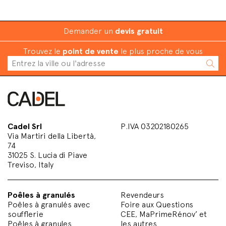
Demander un
devis gratuit
Trouvez le
point de vente
le plus proche de vous
Cadel Srl
P.IVA 03202180265
Via Martiri della Libertà,
74
31025 S. Lucia di Piave
Treviso, Italy
Poêles à granulés
Revendeurs
Poêles à granulés avec
Foire aux Questions
soufflerie
CEE, MaPrimeRénov’ et
Poêles à granules
les autres