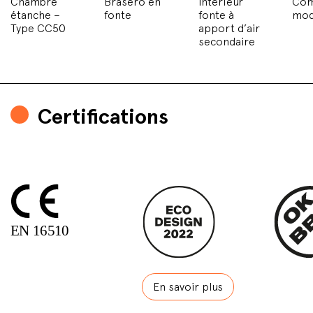
Chambre
Brasero en
Intérieur
Com
étanche –
fonte
fonte à
mo
Type CC50
apport d’air
secondaire
Certifications
En savoir plus