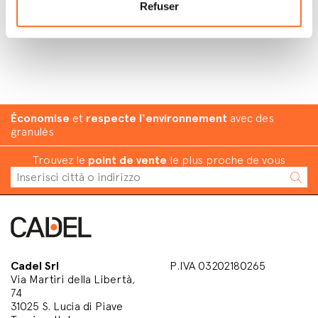
Refuser
Économise
et
respecte l'environnement
avec des
granulés
Trouvez le
point de vente
le plus proche de vous
Cadel Srl
P.IVA 03202180265
Via Martiri della Libertà,
74
31025 S. Lucia di Piave