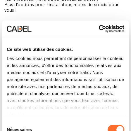
Plus d’options pour l’installateur, moins de soucis pour
vous !
Les avantages de la
technologie Flexit
Ce site web utilise des cookies.
Les cookies nous permettent de personnaliser le contenu
• Adaptez le poêle à votre espace
et les annonces, d'offrir des fonctionnalités relatives aux
Ne renoncez pas à installer un poêle à granulés
médias sociaux et d'analyser notre trafic. Nous
parce que le conduit de fumées est mal placé : avec
partageons également des informations sur l'utilisation de
Flexit, vous trouverez toujours la bonne solution;
• Une installation plus facile
notre site avec nos partenaires de médias sociaux, de
Moins de contraintes = plus de liberté. Votre
publicité et d'analyse, qui peuvent combiner celles-ci
installateur peut travailler de manière plus flexible
avec d'autres informations que vous leur avez fournies
et optimiser la pose du poêle;
ou qu'ils ont collectées lors de votre utilisation de leurs
• Le maximum d’efficacité
Les modèles Plus de la gamme de poêles à granulés
services.
Cadel offrent deux ventilations, l’une pour chauffer
Sélection
la pièce où se trouve le poêle et l’autre pour
Nécessaires
pousser l’air dans les tuyaux et diffuser la chaleur
du