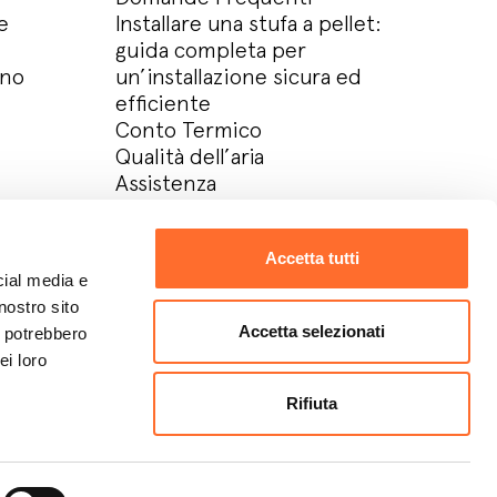
e
Installare una stufa a pellet:
guida completa per
ino
un’installazione sicura ed
efficiente
Conto Termico
Qualità dell’aria
Assistenza
Azienda
Contatti
Accetta tutti
Lavora con noi
cial media e
Download area
nostro sito
Area Riservata
Accetta selezionati
i potrebbero
ei loro
Rifiuta
Design:
Metodo studio
Develop:
OKCS