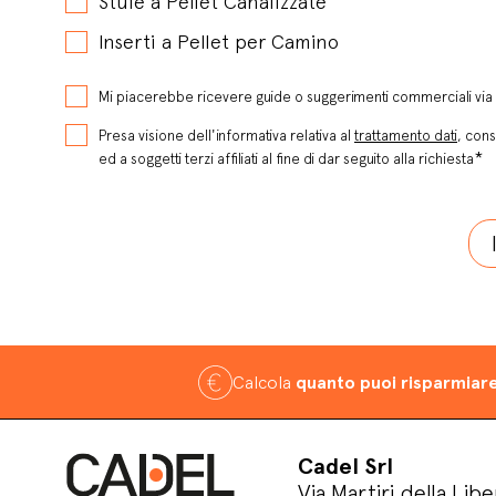
Stufe a Pellet Canalizzate
Inserti a Pellet per Camino
Mi piacerebbe ricevere guide o suggerimenti commerciali via 
Presa visione dell'informativa relativa al
trattamento dati
, cons
*
ed a soggetti terzi affiliati al fine di dar seguito alla richiesta
Calcola
quanto puoi risparmiar
Cadel Srl
Via Martiri della Libe