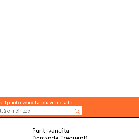
a il
punto vendita
più vicino a te
Punti vendita
Domande Frequenti