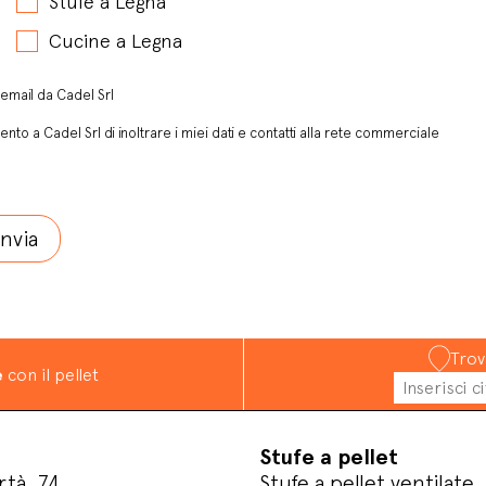
Stufe a Legna
Cucine a Legna
email da Cadel Srl
ento a Cadel Srl di inoltrare i miei dati e contatti alla rete commerciale
Trov
e
con il pellet
Stufe a pellet
rtà, 74
Stufe a pellet ventilate