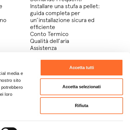
e
Installare una stufa a pellet:
guida completa per
ino
un’installazione sicura ed
efficiente
Conto Termico
Qualità dell’aria
Assistenza
Azienda
Contatti
Accetta tutti
Lavora con noi
cial media e
Download area
nostro sito
Area Riservata
Accetta selezionati
i potrebbero
ei loro
Rifiuta
Design:
Metodo studio
Develop:
OKCS