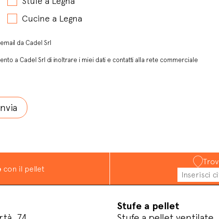
Stufe a Legna
Cucine a Legna
email da Cadel Srl
ento a Cadel Srl di inoltrare i miei dati e contatti alla rete commerciale
Trov
e
con il pellet
Stufe a pellet
rtà, 74
Stufe a pellet ventilate