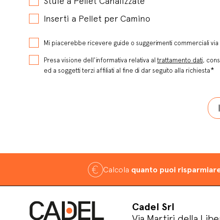
Stufe a Pellet Canalizzate
Inserti a Pellet per Camino
Mi piacerebbe ricevere guide o suggerimenti commerciali via 
Presa visione dell'informativa relativa al
trattamento dati
, cons
*
ed a soggetti terzi affiliati al fine di dar seguito alla richiesta
Calcola
quanto puoi risparmiar
Cadel Srl
Via Martiri della Libe