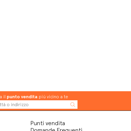
a il
punto vendita
più vicino a te
Punti vendita
Domande Frequenti