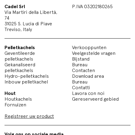
Cadel Srl
P.IVA 03202180265
Via Martiri della Libertà,
74
31025 S. Lucia di Piave
Treviso, Italy
Pelletkachels
Verkooppunten
Geventileerde
Veelgestelde vragen
pelletkachels
Bijstand
Gekanaliseerd
Bureau
pelletkachels
Contacten
Hydro-pelletkachels
Download area
Inbouw pelletkachel
Bureau
Contatti
Hout
Lavora con noi
Houtkachels
Gereserveerd gebied
Fornuizen
Registreer uw product
Volg ons op sociale media