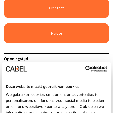
Contact
Route
Openingstijd
Maandag
08:30 - 12:00 / 13:30 - 17:00
Dinsdag
08:30 - 12:00 / 13:30 - 17:00
Woensdag
08:30 - 12:00 / 13:30 - 17:00
Donderdag
08:30 - 12:00 / 13:30 - 17:00
Deze website maakt gebruik van cookies
Vrijdag
08:30 - 12:00 / 13:30 - 17:00
Zaterdag
- / -
We gebruiken cookies om content en advertenties te
Zondag
- / -
personaliseren, om functies voor social media te bieden
en om ons websiteverkeer te analyseren. Ook delen we
informatie over uw gebruik van onze site met onze