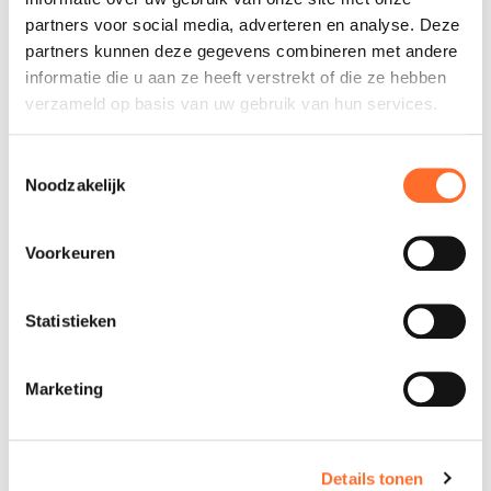
partners voor social media, adverteren en analyse. Deze
Zie telefoon
partners kunnen deze gegevens combineren met andere
informatie die u aan ze heeft verstrekt of die ze hebben
verzameld op basis van uw gebruik van hun services.
Zie e-mail
Toestemmingsselectie
Noodzakelijk
Contact
Voorkeuren
Statistieken
Marketing
Details tonen