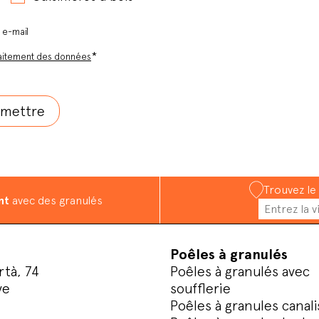
r e-mail
*
aitement des données
Trouvez le
nt
avec des granulés
Poêles à granulés
rtà, 74
Poêles à granulés avec
ve
soufflerie
Poêles à granules canali