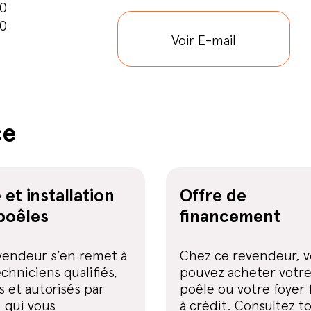
00
00
Voir E-mail
ce
 et installation
Offre de
poêles
financement
vendeur s’en remet à
Chez ce revendeur, 
chniciens qualifiés,
pouvez acheter votr
 et autorisés par
poêle ou votre foyer
 qui vous
à crédit. Consultez t