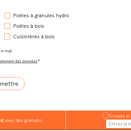
Poêles à granules hydro
Poêles à bois
Cuisinières à bois
r e-mail
*
aitement des données
Trouvez le
nt
avec des granulés