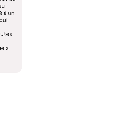
au
é à un
qui
outes
uels