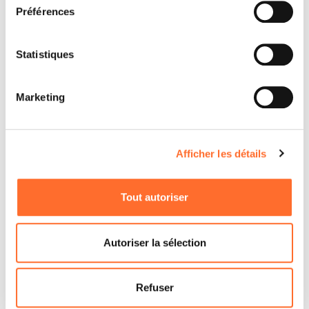
Préférences
Statistiques
Marketing
Afficher les détails
Tout autoriser
Par quels produits êtes-vous intéressé ?
*
Autoriser la sélection
Poêles à granules avec soufflerie
Poêles à granules hydro
Refuser
Poêles à granules canalisables