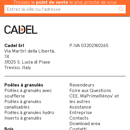
Trouvez le
point de vente
le plus proche de vous
Cadel Srl
P.IVA 03202180265
Via Martiri della Libertà,
74
31025 S. Lucia di Piave
Treviso, Italy
Poêles à granulés
Revendeurs
Poêles à granulés avec
Foire aux Questions
soufflerie
CEE, MaPrimeRénov’ et
Poêles à granules
les autres
canalisables
Assistance
Poêles à granules hydro
Entreprise
Inserts à granulés
Contacts
Download area
Bois
Contatti