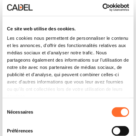
Pose et installation des poêles
Ce revendeur s’en remet à des techniciens qualifiés,
Ce site web utilise des cookies.
formés et autorisés par Cadel, qui vous
Les cookies nous permettent de personnaliser le contenu
garantissent une installation conforme aux normes
en vigueur et dénuée d’erreur.
et les annonces, d'offrir des fonctionnalités relatives aux
médias sociaux et d'analyser notre trafic. Nous
partageons également des informations sur l'utilisation de
notre site avec nos partenaires de médias sociaux, de
publicité et d'analyse, qui peuvent combiner celles-ci
Vente de bois et pellets
avec d'autres informations que vous leur avez fournies
Chez ce revendeur, vous pouvez également trouver
ou qu'ils ont collectées lors de votre utilisation de leurs
le combustible, les meilleures qualités de bois ou
services.
pellets sont en effet disponibles à des prix
intéressants avec l’éventuelle livraison également à
Sélection
domicile.
Nécessaires
du
consentement
Préférences
Contactez