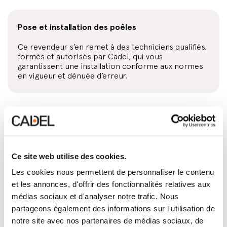
Pose et installation des poêles
Ce revendeur s’en remet à des techniciens qualifiés,
formés et autorisés par Cadel, qui vous
garantissent une installation conforme aux normes
en vigueur et dénuée d’erreur.
Conception et installation des conduits de fumée
Directement ou par l’intermédiaire d’un
professionnel habilité, ce revendeur s’occupe de
Ce site web utilise des cookies.
concevoir et monter l’installation d’évacuation des
Les cookies nous permettent de personnaliser le contenu
fumées la plus adaptée à votre maison et au produit
que vous avez choisi.
et les annonces, d'offrir des fonctionnalités relatives aux
médias sociaux et d'analyser notre trafic. Nous
partageons également des informations sur l'utilisation de
notre site avec nos partenaires de médias sociaux, de