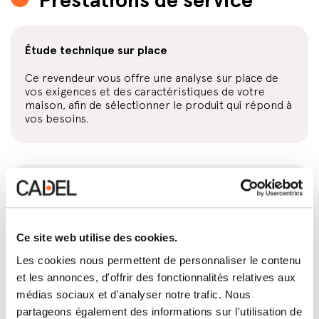
Étude technique sur place
Ce revendeur vous offre une analyse sur place de
vos exigences et des caractéristiques de votre
maison, afin de sélectionner le produit qui répond à
vos besoins.
Pose et installation des poêles
Ce revendeur s’en remet à des techniciens qualifiés,
formés et autorisés par Cadel, qui vous
Ce site web utilise des cookies.
garantissent une installation conforme aux normes
en vigueur et dénuée d’erreur.
Les cookies nous permettent de personnaliser le contenu
et les annonces, d'offrir des fonctionnalités relatives aux
médias sociaux et d'analyser notre trafic. Nous
partageons également des informations sur l'utilisation de