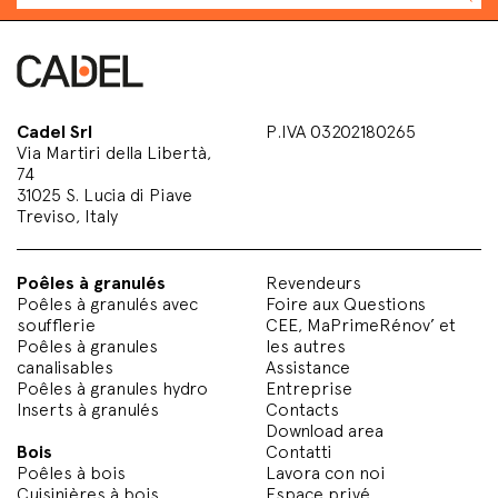
Cadel Srl
P.IVA 03202180265
Via Martiri della Libertà,
74
31025 S. Lucia di Piave
Treviso, Italy
Poêles à granulés
Revendeurs
Poêles à granulés avec
Foire aux Questions
soufflerie
CEE, MaPrimeRénov’ et
Poêles à granules
les autres
canalisables
Assistance
Poêles à granules hydro
Entreprise
Inserts à granulés
Contacts
Download area
Bois
Contatti
Poêles à bois
Lavora con noi
Cuisinières à bois
Espace privé