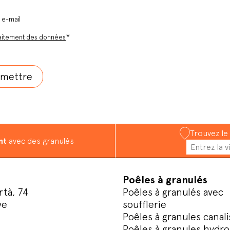
r e-mail
*
aitement des données
Trouvez le
nt
avec des granulés
Poêles à granulés
rtà, 74
Poêles à granulés avec
ve
soufflerie
Poêles à granules canali
Poêles à granules hydro