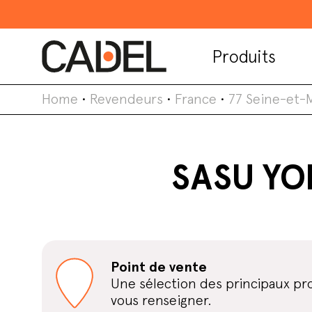
Produits
Home
•
Revendeurs
•
France
•
77 Seine-et-
SASU YO
Point de vente
Une sélection des principaux pro
vous renseigner.