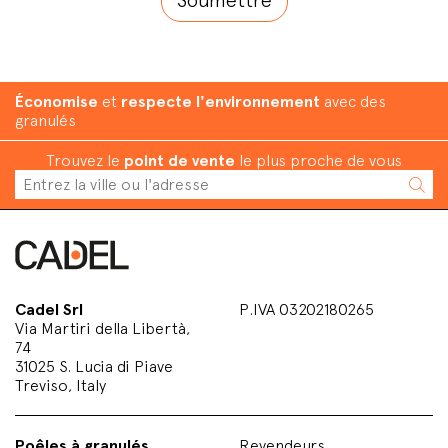
Économise
et
respecte l'environnement
avec des
granulés
Trouvez le
point de vente
le plus proche de vous
Cadel Srl
P.IVA 03202180265
Via Martiri della Libertà,
74
31025 S. Lucia di Piave
Treviso, Italy
Poêles à granulés
Revendeurs