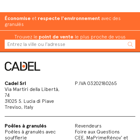
Économise
et
respecte l'environnement
avec des
granulés
Trouvez le
point de vente
le plus proche de vous
Cadel Srl
P.IVA 03202180265
Via Martiri della Libertà,
74
31025 S. Lucia di Piave
Treviso, Italy
Poêles à granulés
Revendeurs
Poêles à granulés avec
Foire aux Questions
soufflerie
CEE, MaPrimeRénov’ et